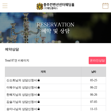
예약상담
Total 87건
4 페이지
온라인상담
제목
날짜
신소희님의 상담신청서
05-25
이혜수님의 상담신청서
06-22
한혜지님의 상담신청서
06-26
김슬기님의 상담신청서
07-05
송미나님의 상담신청서
11-15